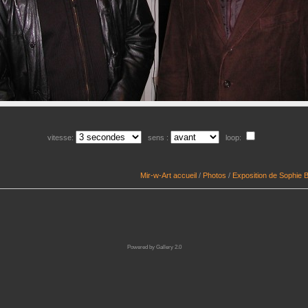
vitesse:
sens :
loop:
Mir-w-Art accueil
/
Photos
/
Exposition de Sophie 
Powered by
Gallery 2.0