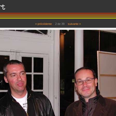
« précédente
2
de
39
suivante »