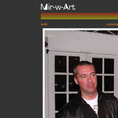
Arrêt
« précéd