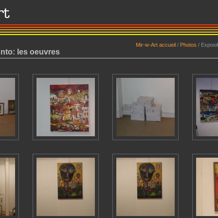
Mir-w-Art accueil
/
Photos
/
Exposit
nto: les oeuvres