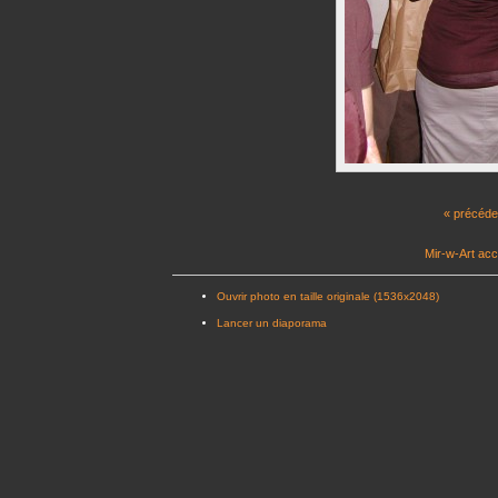
« précéde
Mir-w-Art acc
Ouvrir photo en taille originale (1536x2048)
Lancer un diaporama