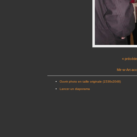
« précéde
Mir-w-Art acc
Ouvrir photo en taille originale (1536x2048)
Lancer un diaporama