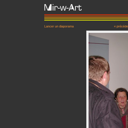
Lancer un diaporama
« précéde