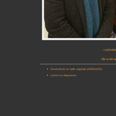
« précéde
Mir-w-Art a
Ouvrir photo en taille originale (1536x1152)
Lancer un diaporama