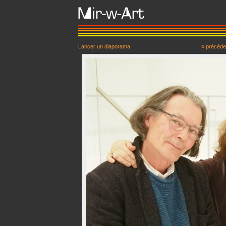
Lancer un diaporama
« précéde