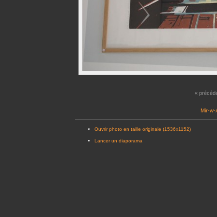
« précéd
Mir-w-A
Ouvrir photo en taille originale (1536x1152)
Lancer un diaporama