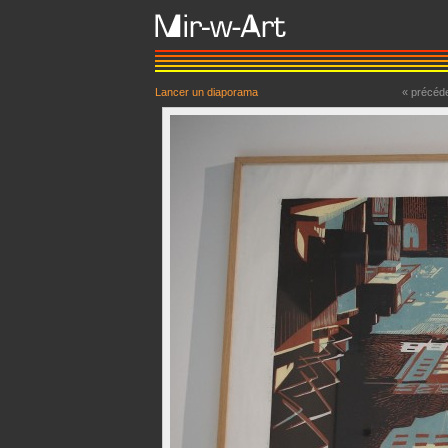
Lancer un diaporama
« précéd