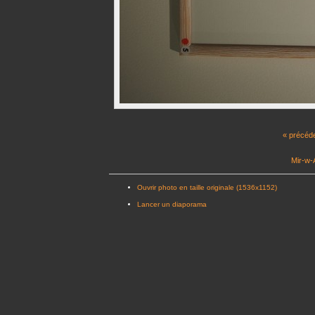
« précéd
Mir-w-A
Ouvrir photo en taille originale (1536x1152)
Lancer un diaporama