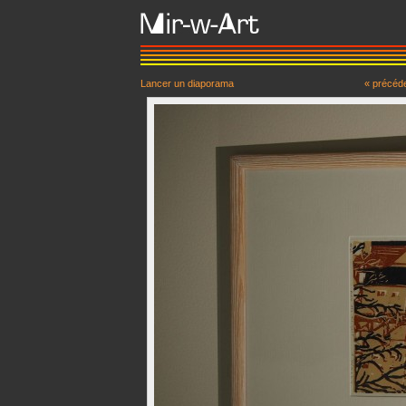
Lancer un diaporama
« précéd