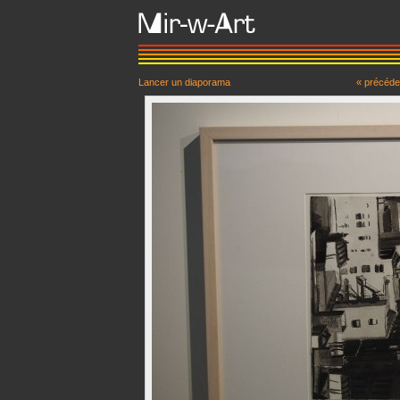
Lancer un diaporama
« précéde