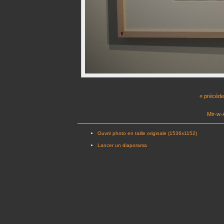
« précéde
Mir-w-A
Ouvrir photo en taille originale (1536x1152)
Lancer un diaporama