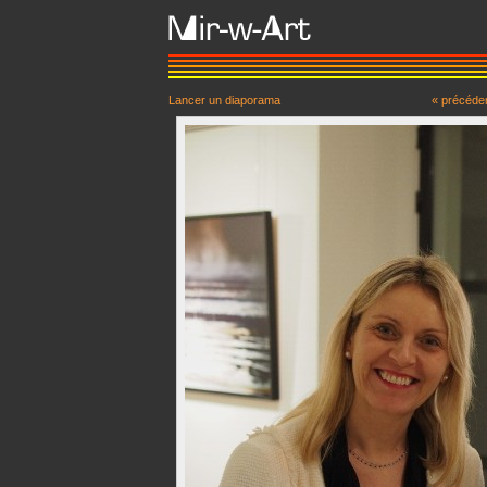
Lancer un diaporama
« précéde