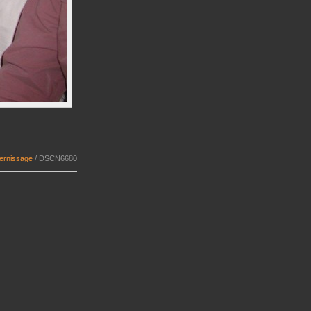
vernissage
/
DSCN6680