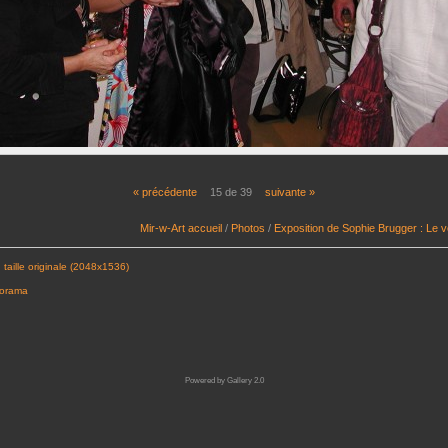
« précédente
15 de 39
suivante »
Mir-w-Art accueil
/
Photos
/
Exposition de Sophie Brugger : Le 
 taille originale (2048x1536)
porama
Powered by
Gallery 2.0