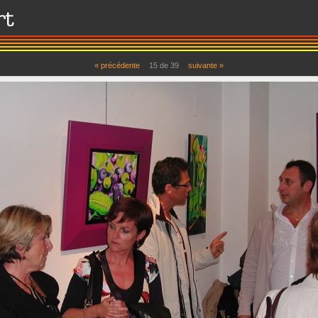
« précédente
15 de 39
suivante »