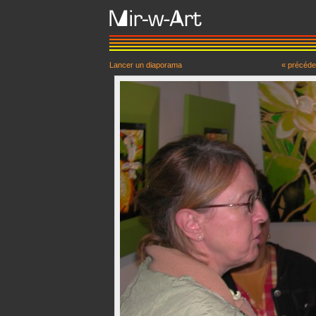
Lancer un diaporama
« précéde