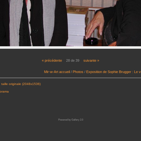
« précédente
28 de 39
suivante »
Mir-w-Art accueil
/
Photos
/
Exposition de Sophie Brugger : Le 
 taille originale (2048x1536)
porama
Powered by
Gallery 2.0