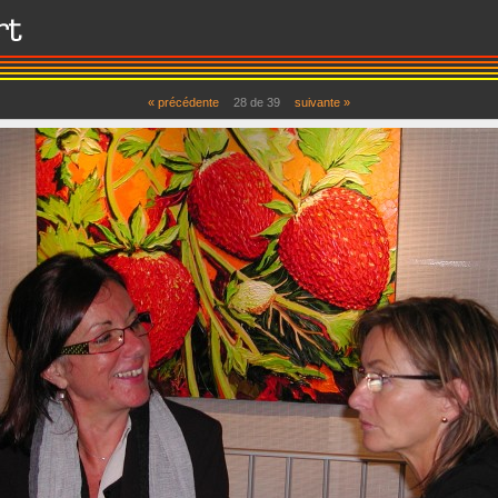
« précédente
28 de 39
suivante »