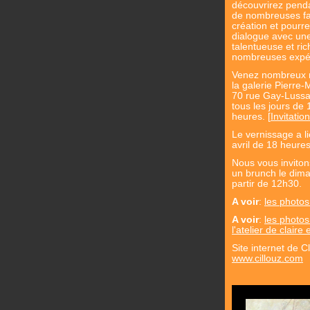
découvrirez penda
de nombreuses fa
création et pourr
dialogue avec u
talentueuse et ri
nombreuses expé
Venez nombreux n
la galerie Pierre-
70 rue Gay-Lussac
tous les jours de
heures. [
Invitation
Le vernissage a l
avril de 18 heure
Nous vous invito
un brunch le dima
partir de 12h30.
A voir
:
les photos
A voir
:
les photos 
l'atelier de claire
Site internet de Cl
www.cillouz.com