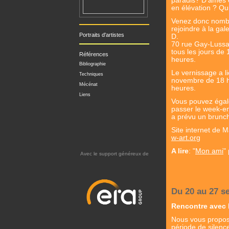
paradis? D'âmes e
en élévation ? Qui
Venez donc nomb
rejoindre à la gal
Portraits d'artistes
D.
70 rue Gay-Lussac
tous les jours de
Références
heures.
Bibliographie
Le vernissage a l
Techniques
novembre de 18 
Mécénat
heures.
Liens
Vous pouvez égal
passer le week-e
a prévu un brunc
Site internet de 
w-art.org
A lire
: "
Mon ami
"
Avec le support généreux de
Du 20 au 27 s
Rencontre avec l
Nous vous proposo
période de silenc