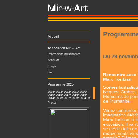
Programme
Accueil
Association Mir-w-Art
Impressions personnelles
Du 29 novemb
Adhésion
Equipe
Blog
Rencontre avec 
Marc Torikian
Programme 2025
Scènes fantastiq
lyriques. Ombres 
2024
/
2023
/
2022
/
2021
/
2020
/
2019
/
2018
/
2017
/
2016
/
2015
/
Mémoires de pér
2014
/
2008
/
2007
/
2006
/
2004-05
de l'humanité.
Photos
Venez confronter 
imagination débri
Marc Torikian le 
exposition. Il va 
ses récits faits d
mouvements vers l