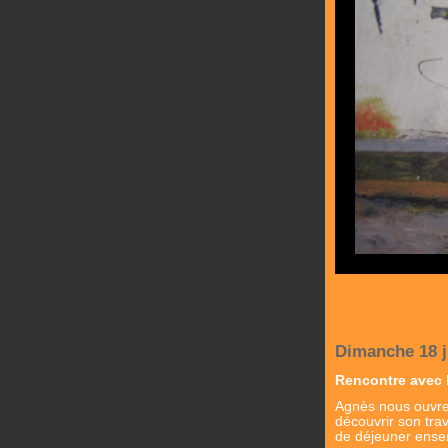
Dimanche 18 j
Rencontre avec 
Agnès nous ouvre 
découvrir son tra
de déjeuner ensem