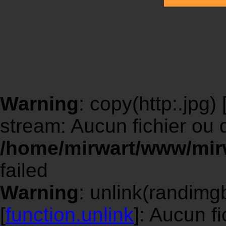
Warning
: copy(http:.jpg) 
stream: Aucun fichier ou 
/home/mirwart/www/mir
failed
Warning
: unlink(randimgb
[
function.unlink
]: Aucun f