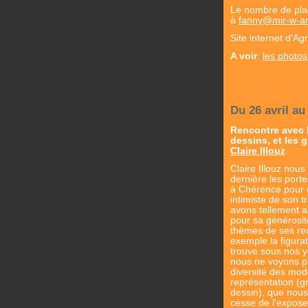
Le nombre de place
à
fanny@mir-w-ar
Site internet d'
A voir
:
les photos 
Du 26 avril au
Rencontre avec l
dessins, et les 
Claire Illouz
Claire Illouz nous
dernière les porte
à Chérence pour u
intimiste de son t
avons tellement ai
pour sa générosit
thèmes de ses re
exemple la figurat
trouve sous nos 
nous ne voyons pl
diversité des mo
représentation (g
dessin), que nous
cesse de l'expose