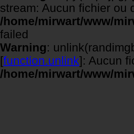
stream: Aucun fichier ou 
/home/mirwart/www/mir
failed
Warning
: unlink(randimgb
[
function.unlink
]: Aucun f
/home/mirwart/www/mir