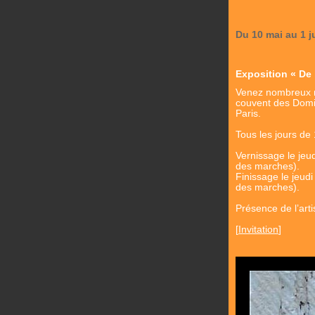
Du 10 mai au 1 j
Exposition « De l
Venez nombreux no
couvent des Domi
Paris.
Tous les jours de
Vernissage le jeu
des marches).
Finissage le jeud
des marches).
Présence de l’art
[
Invitation
]