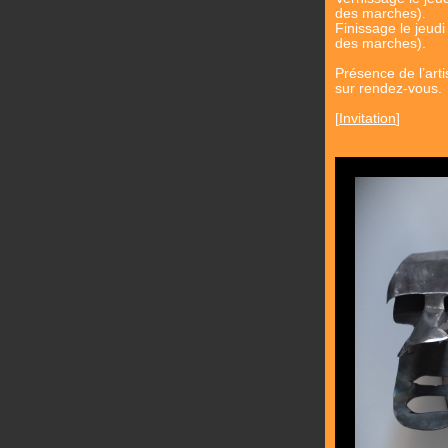
des marches).
Finissage le jeudi
des marches).
Présence de l’arti
sur rendez-vous.
[
Invitation
]