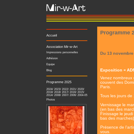
Programme 
Accueil
Association Mir-w-Art
Impressions personnelles
Du 13 novembre
Adhésion
Equipe
Exposition « ADN
Blog
Venez nombreux no
Programme 2025
couvent des Domi
Paris.
2024
/
2023
/
2022
/
2021
/
2020
/
2019
/
2018
/
2017
/
2016
/
2015
/
2014
/
2008
/
2007
/
2006
/
2004-05
Tous les jours de
Photos
Vernissage le mar
(en bas des marc
Finissage le jeud
bas des marches)
Présence de l’art
vous.