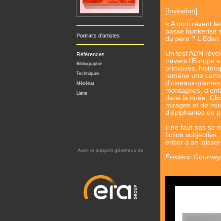
[
Invitation
]
« A quoi rêvent l
passé bunkerisé se
Portraits d'artistes
du père ? L'Eden r
Un test ADN révèl
Références
travers l'Europe 
Bibliographie
primitives, histori
Techniques
ramène une carto
d'oiseaux-plantes
Mécénat
montagnes, d'enf
Liens
dans la nuée. Cl
mirages et de mi
d'épiphanies de p
Il ne faut pas se
fiction subjective,
entier à se laisse
Avec le support généreux de
Frédéric Gournay