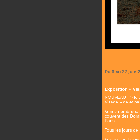
Du 6 au 27 juin 
Exposition « Vi
NOUVEAU --> le di
Visage » de et par
Venez nombreux no
couvent des Domi
Paris.
Tous les jours de
Vernissage le jeud