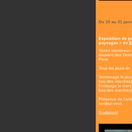
Du 10 au 31 janv
Exposition de p
paysages » de
E
Venez nombreux no
couvent des Domi
Paris.
Tous les jours de
Vernissage le jeud
bas des marches)
Finissage le mercr
bas des marches)
Présence de l’art
rendez-vous.
[
Invitation
]