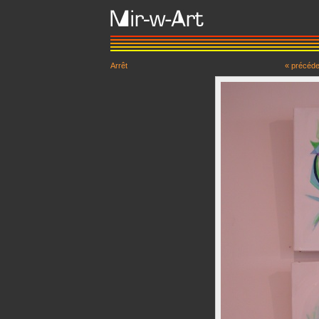
Arrêt
« précéde