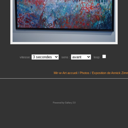
vitesse:
sens :
loop:
Mir-w-Art accueil
/
Photos
/
Exposition de Annick Zi
Powered by
Gallery 2.0