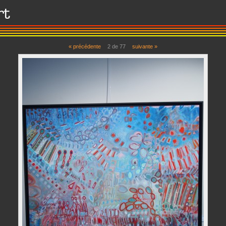
« précédente
2
de
77
suivante »