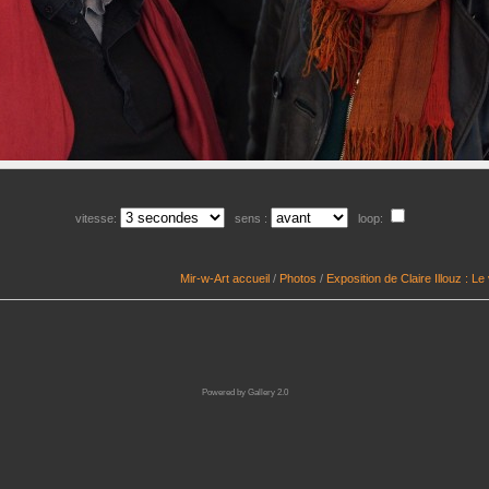
vitesse:
sens :
loop:
Mir-w-Art accueil
/
Photos
/
Exposition de Claire Illouz : L
Powered by
Gallery 2.0