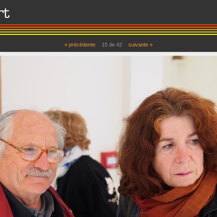
« précédente
15
de
42
suivante »