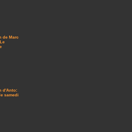
n de Marc
 Le
e
n d'Anto:
 de samedi