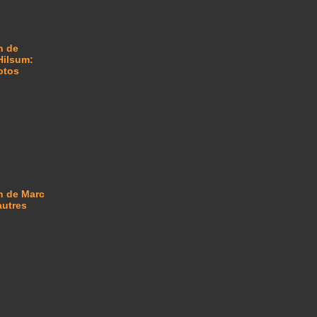
n de
Hilsum:
otos
n de Marc
autres