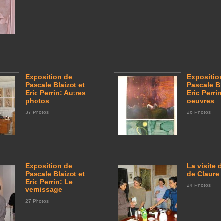
Exposition de
Expositio
Pascale Blaizot et
Pascale Bl
Eric Perrin: Autres
Eric Perrin
photos
oeuvres
37 Photos
26 Photos
Exposition de
La visite d
Pascale Blaizot et
de Claure 
Eric Perrin: Le
24 Photos
vernissage
27 Photos