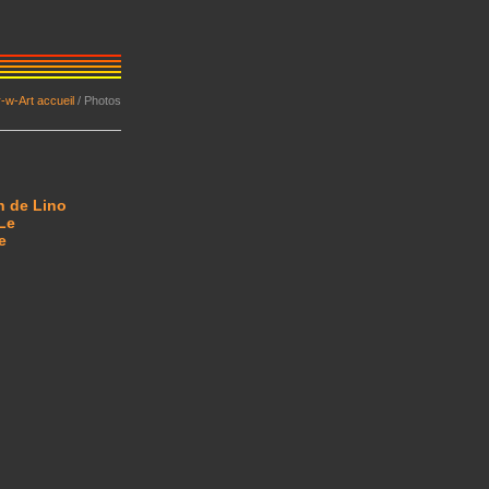
r-w-Art accueil
/
Photos
n de Lino
 Le
e