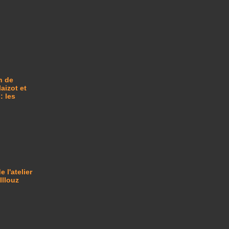
n de
aizot et
: les
e l'atelier
Illouz