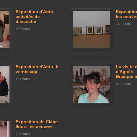
Exposition d'Anto:
Expositio
activités de
les oeuvr
dimanche
71 Photos
44 Photos
Exposition d'Anto: le
La visite d
vernissage
d'Agnès
Bracque
47 Photos
37 Photos
Exposition de Claire
Ilouz: les oeuvres
29 Photos