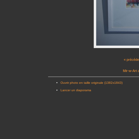
« précéde
Mir-w-Art 
Ouvrir photo en taille originale (1382x1843)
Lancer un diaporama