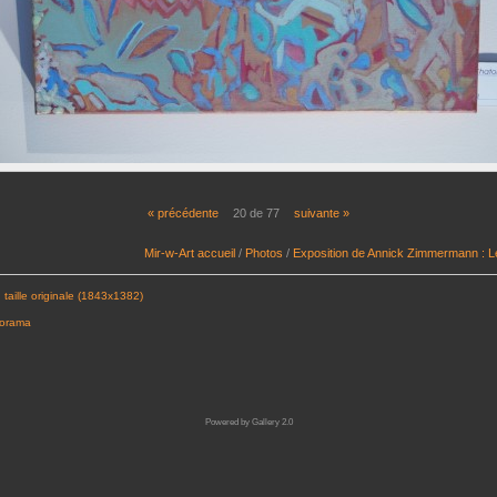
« précédente
20 de 77
suivante »
Mir-w-Art accueil
/
Photos
/
Exposition de Annick Zimmermann : 
 taille originale (1843x1382)
porama
Powered by
Gallery 2.0