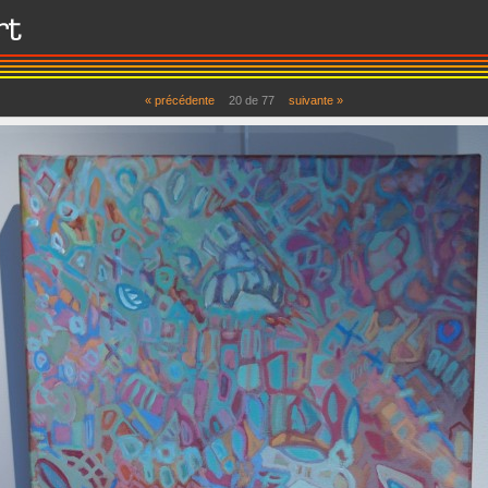
« précédente
20 de 77
suivante »