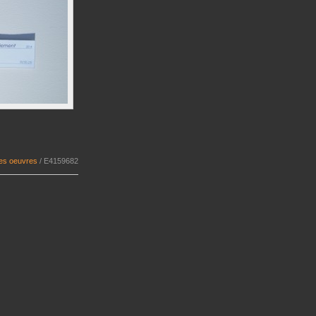
Les oeuvres
/
E4159682