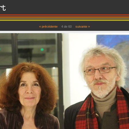
« précédente
4 de 60
suivante »