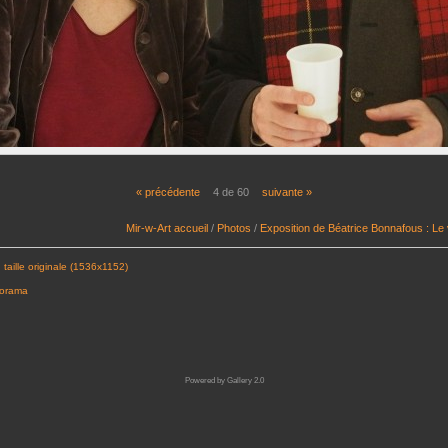
« précédente
4 de 60
suivante »
Mir-w-Art accueil
/
Photos
/
Exposition de Béatrice Bonnafous : Le
 taille originale (1536x1152)
porama
Powered by
Gallery 2.0