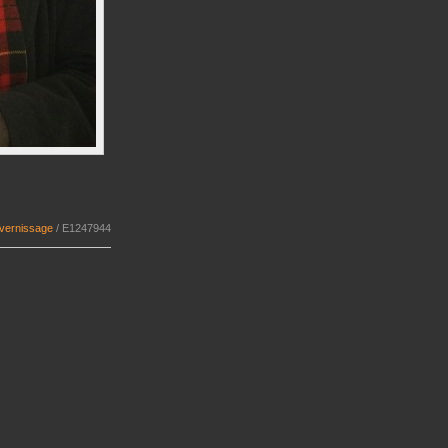
 vernissage
/
E1247944