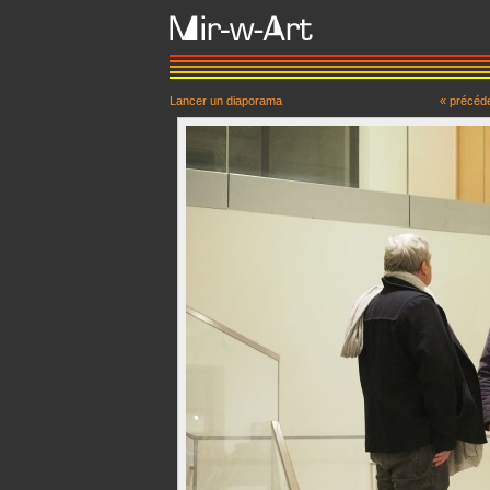
Lancer un diaporama
« précéd