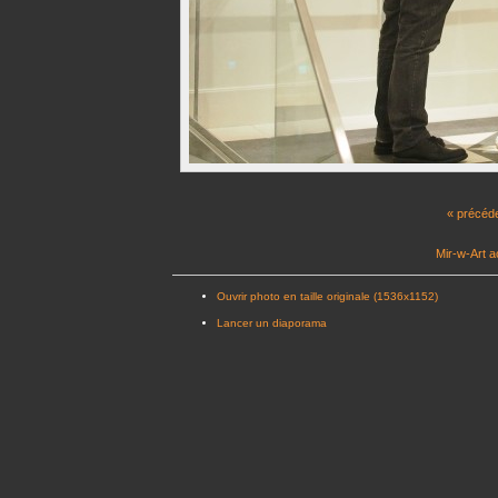
« précéd
Mir-w-Art a
Ouvrir photo en taille originale (1536x1152)
Lancer un diaporama