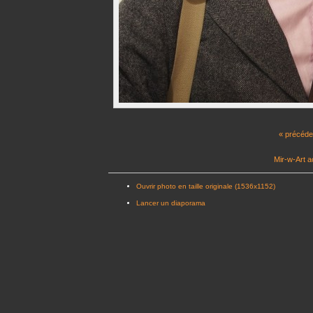
« précéde
Mir-w-Art a
Ouvrir photo en taille originale (1536x1152)
Lancer un diaporama