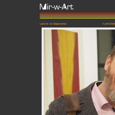
Lancer un diaporama
« précéde