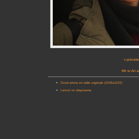
« précéde
Mir-w-Art a
Ouvrir photo en taille originale (1536x1152)
Lancer un diaporama