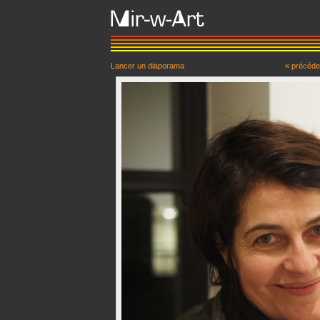
Lancer un diaporama
« précéde