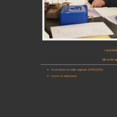
« précéde
Mir-w-Art a
Ouvrir photo en taille originale (1536x1152)
Lancer un diaporama