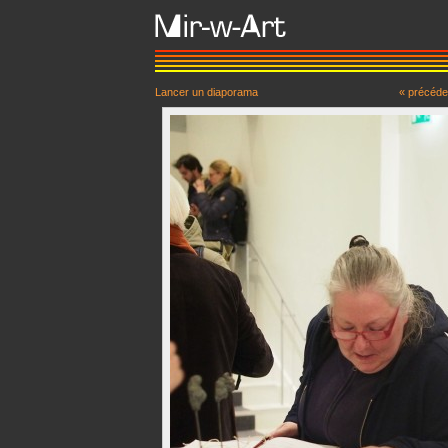
Lancer un diaporama
« précéde