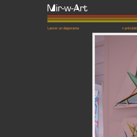
Lancer un diaporama
« précéde