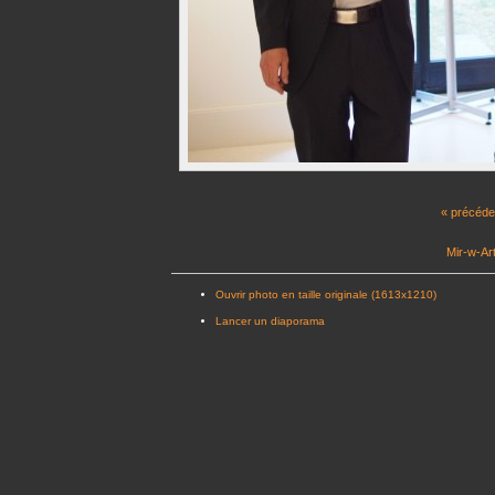
« précéde
Mir-w-Art
Ouvrir photo en taille originale (1613x1210)
Lancer un diaporama