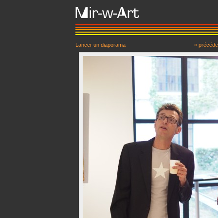
Lancer un diaporama
« précéde