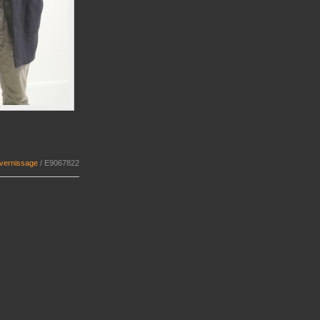
 vernissage
/
E9067822