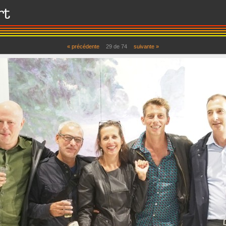
« précédente
29 de 74
suivante »