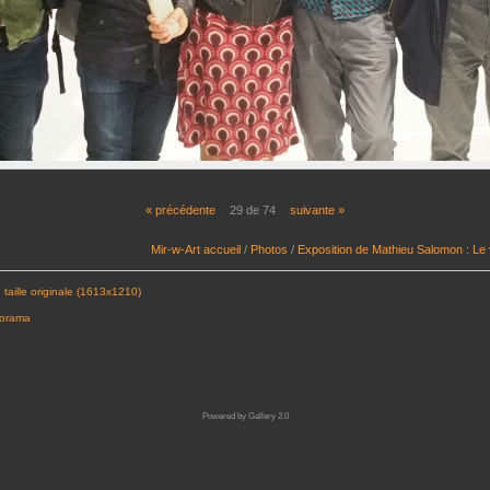
« précédente
29 de 74
suivante »
Mir-w-Art accueil
/
Photos
/
Exposition de Mathieu Salomon : Le
 taille originale (1613x1210)
porama
Powered by
Gallery 2.0