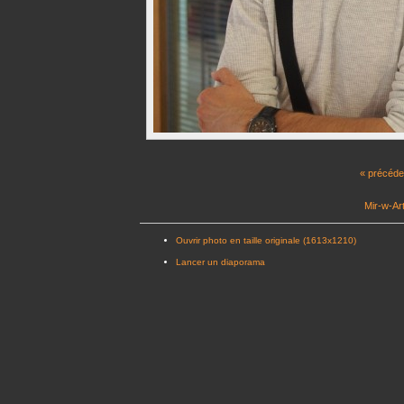
« précéde
Mir-w-Art
Ouvrir photo en taille originale (1613x1210)
Lancer un diaporama