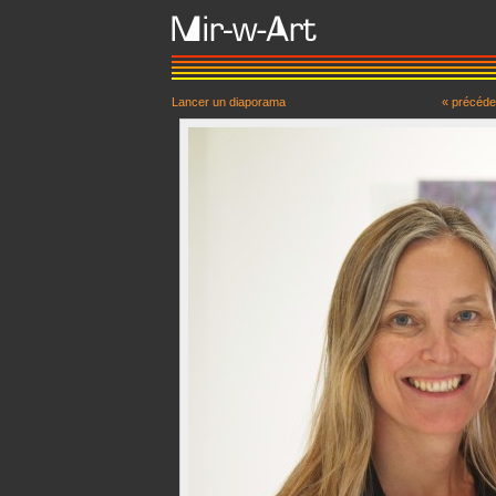
Lancer un diaporama
« précéde