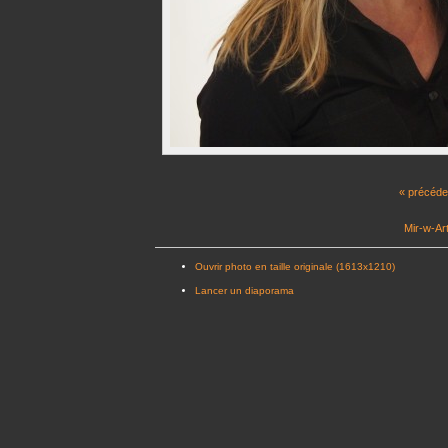
« précéde
Mir-w-Art
Ouvrir photo en taille originale (1613x1210)
Lancer un diaporama