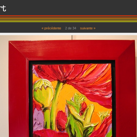
« précédente
2 de 34
suivante »