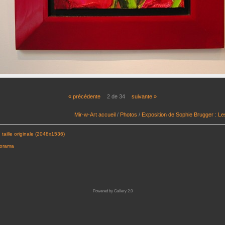
« précédente
2 de 34
suivante »
Mir-w-Art accueil
/
Photos
/
Exposition de Sophie Brugger : L
 taille originale (2048x1536)
porama
Powered by
Gallery 2.0