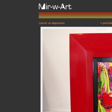
Lancer un diaporama
« précéd