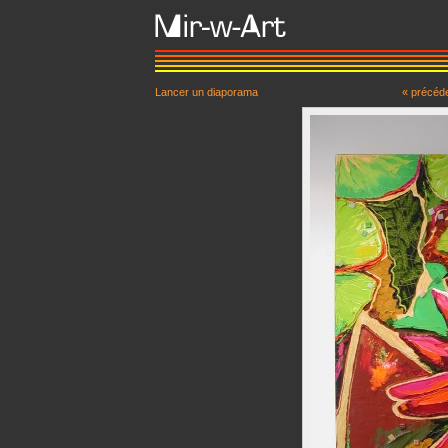
Lancer un diaporama
« précéd