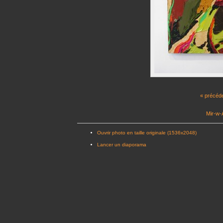
« précéd
Mir-w-A
Ouvrir photo en taille originale (1536x2048)
Lancer un diaporama