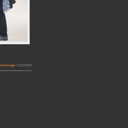
 vernissage
/
E1247943