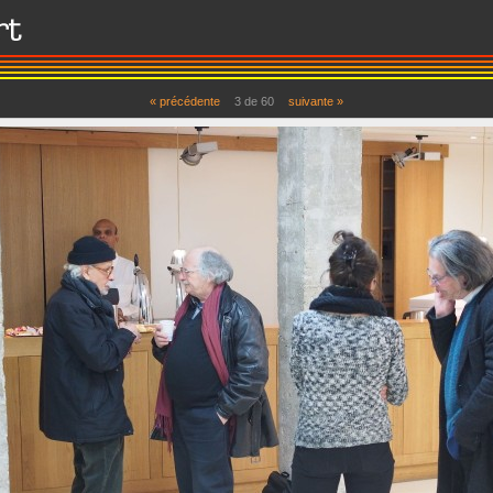
« précédente
3 de 60
suivante »