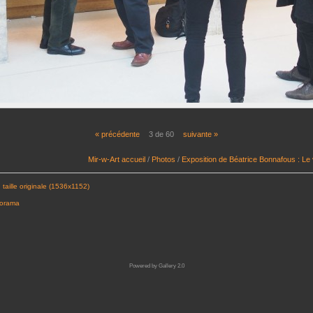
« précédente
3 de 60
suivante »
Mir-w-Art accueil
/
Photos
/
Exposition de Béatrice Bonnafous : Le
 taille originale (1536x1152)
porama
Powered by
Gallery 2.0