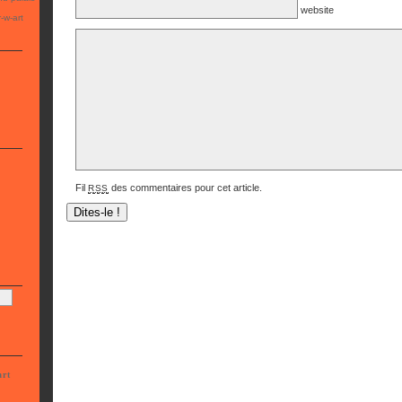
website
-w-art
Fil
des commentaires pour cet article.
RSS
art