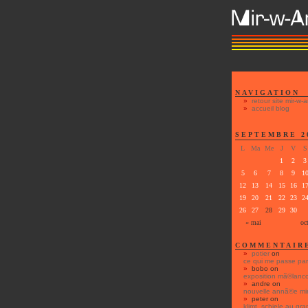
NAVIGATION
retour site mir-w-a
accueil blog
SEPTEMBRE 2
L
Ma
Me
J
V
S
1
2
3
5
6
7
8
9
1
12
13
14
15
16
1
19
20
21
22
23
2
26
27
28
29
30
« mai
oc
COMMENTAIR
potier
on
ce qui me passe par 
bobo
on
exposition mã©lanco
andre
on
nouvelle annã©e mir
peter
on
klimt, schiele au gra