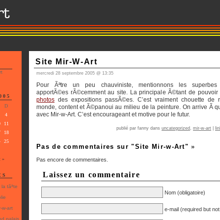
Site Mir-W-Art
rt
mercredi 28 septembre 2005 @ 13:35
Pour Ãªtre un peu chauviniste, mentionnons les superbes 
apportÃ©es rÃ©cemment au site. La principale Ã©tant de pouvoi
005
photos
des expositions passÃ©es. C’est vraiment chouette de re
D
monde, content et Ã©panoui au milieu de la peinture. On arrive Ã 
avec Mir-w-Art. C’est encourageant et motive pour le futur.
4
0
11
publié par fanny dans
uncategorized
,
mir-w-art
|
li
7
18
4
25
Pas de commentaires sur "Site Mir-w-Art"
»
t »
Pas encore de commentaires.
Laissez un commentaire
ES
la tãªte
Nom
(obligatoire)
lie
-w-art
e-mail
(required but not
nd palais