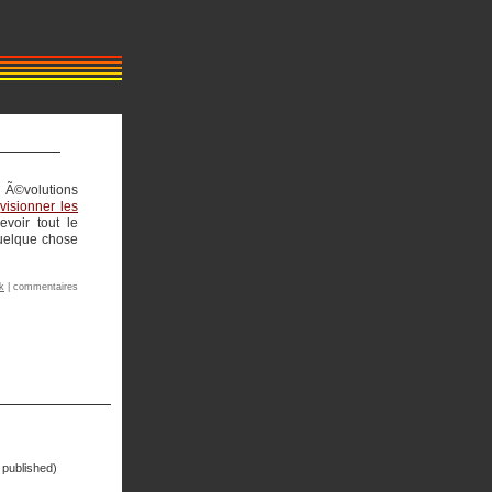
Ã©volutions
r
visionner les
voir tout le
quelque chose
nk
| commentaires
 published)