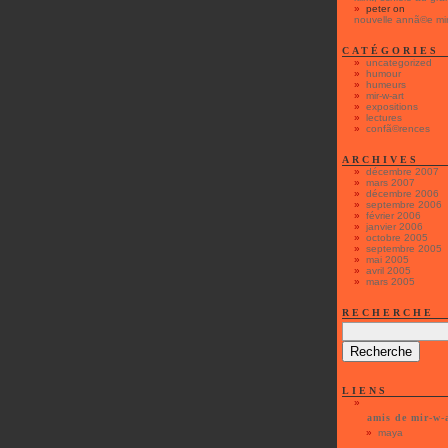
peter
on
nouvelle annã©e mir
CATÉGORIES
uncategorized
humour
humeurs
mir-w-art
expositions
lectures
confã©rences
ARCHIVES
décembre 2007
mars 2007
décembre 2006
septembre 2006
février 2006
janvier 2006
octobre 2005
septembre 2005
mai 2005
avril 2005
mars 2005
RECHERCHE
LIENS
amis de mir-w-
maya